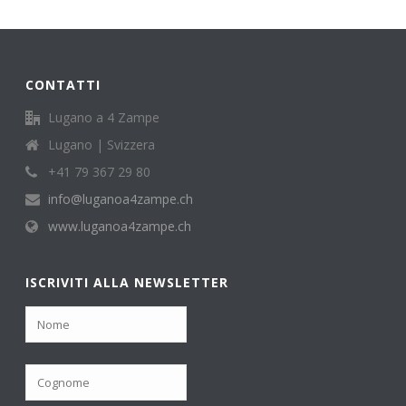
CONTATTI
Lugano a 4 Zampe
Lugano | Svizzera
+41 79 367 29 80
info@luganoa4zampe.ch
www.luganoa4zampe.ch
ISCRIVITI ALLA NEWSLETTER