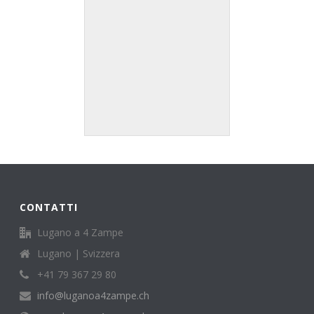
CONTATTI
Lugano a 4 Zampe
Lugano | Svizzera
+41 79 367 29 80
info@luganoa4zampe.ch