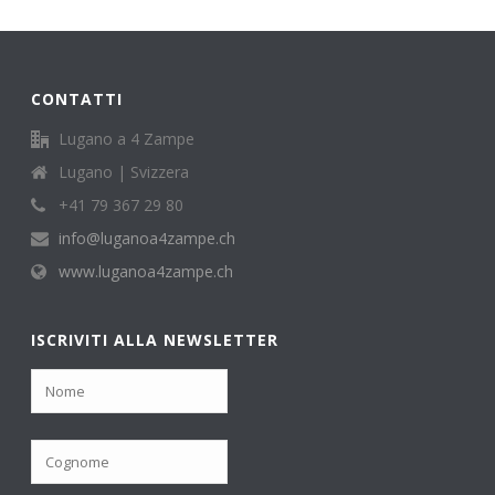
CONTATTI
Lugano a 4 Zampe
Lugano | Svizzera
+41 79 367 29 80
info@luganoa4zampe.ch
www.luganoa4zampe.ch
ISCRIVITI ALLA NEWSLETTER